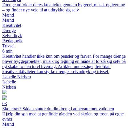
Drenge udfolder deres kreativitet gennem byggeri, musik og tegning
– og finder nye veje til at udtrykke sig selv
Mænd
Mænd
Kreativitet
Drenge
Selvudtryk
Pædagogik
Trivsel
6 min
Kreativitet handler ikke kun om pensler og farver. For mange drenge
bliver byggeprojekter, musik og tegning en måde at forstå sig selv på
og skabe ro i en travl hverdag. Artiklen undersøger, hvordan
kreative aktiviteter kan styrke drenges selvudtryk og trivsel.
Isabelle Nielsen
Isabelle
Nielsen
03
Skoletræt? Sådan støtter du din dreng i at bevare motivationen
Hjælp din søn med at genfinde glæden ved skolen og troen på egne
evner
Mænd