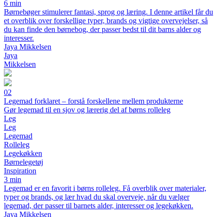
6 min
Børnebøger stimulerer fantasi, sprog og læring. I denne artikel får du
et overblik over forskellige typer, brands og vigtige overvejelser, så
du kan finde den børnebog, der passer bedst til dit barns alder og
interesser.
Jaya Mikkelsen
Jaya
Mikkelsen
02
Legemad forklaret – forstå forskellene mellem produkterne
Gør legemad til en sjov og lærerig del af børns rolleleg
Leg
Leg
Legemad
Rolleleg
Legekøkken
Børnelegetøj
Inspiration
3 min
Legemad er en favorit i børns rolleleg. Få overblik over materialer,
typer og brands, og lær hvad du skal overveje, når du vælger
legemad, der passer til barnets alder, interesser og legekøkken.
Jaya Mikkelsen