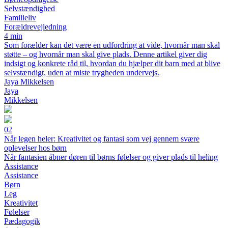
Selvstændighed
Familieliv
Forældrevejledning
4 min
Som forælder kan det være en udfordring at vide, hvornår man skal
støtte – og hvornår man skal give plads. Denne artikel giver dig
indsigt og konkrete råd til, hvordan du hjælper dit barn med at blive
selvstændigt, uden at miste trygheden undervejs.
Jaya Mikkelsen
Jaya
Mikkelsen
02
Når legen heler: Kreativitet og fantasi som vej gennem svære
oplevelser hos børn
Når fantasien åbner døren til børns følelser og giver plads til heling
Assistance
Assistance
Børn
Leg
Kreativitet
Følelser
Pædagogik