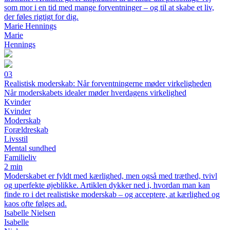
som mor i en tid med mange forventninger – og til at skabe et liv,
der føles rigtigt for dig.
Marie Hennings
Marie
Hennings
03
Realistisk moderskab: Når forventningerne møder virkeligheden
Når moderskabets idealer møder hverdagens virkelighed
Kvinder
Kvinder
Moderskab
Forældreskab
Livsstil
Mental sundhed
Familieliv
2 min
Moderskabet er fyldt med kærlighed, men også med træthed, tvivl
og uperfekte øjeblikke. Artiklen dykker ned i, hvordan man kan
finde ro i det realistiske moderskab – og acceptere, at kærlighed og
kaos ofte følges ad.
Isabelle Nielsen
Isabelle