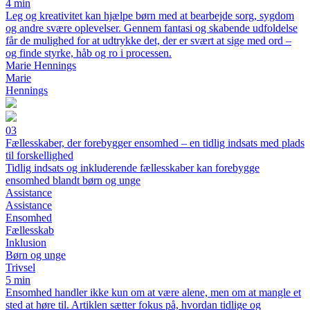
4 min
Leg og kreativitet kan hjælpe børn med at bearbejde sorg, sygdom
og andre svære oplevelser. Gennem fantasi og skabende udfoldelse
får de mulighed for at udtrykke det, der er svært at sige med ord –
og finde styrke, håb og ro i processen.
Marie Hennings
Marie
Hennings
03
Fællesskaber, der forebygger ensomhed – en tidlig indsats med plads
til forskellighed
Tidlig indsats og inkluderende fællesskaber kan forebygge
ensomhed blandt børn og unge
Assistance
Assistance
Ensomhed
Fællesskab
Inklusion
Børn og unge
Trivsel
5 min
Ensomhed handler ikke kun om at være alene, men om at mangle et
sted at høre til. Artiklen sætter fokus på, hvordan tidlige og