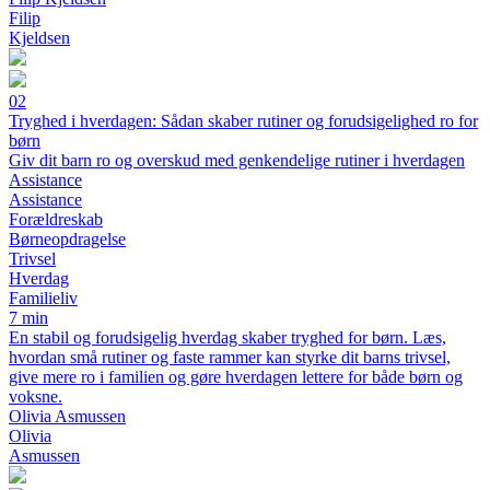
Filip
Kjeldsen
02
Tryghed i hverdagen: Sådan skaber rutiner og forudsigelighed ro for
børn
Giv dit barn ro og overskud med genkendelige rutiner i hverdagen
Assistance
Assistance
Forældreskab
Børneopdragelse
Trivsel
Hverdag
Familieliv
7 min
En stabil og forudsigelig hverdag skaber tryghed for børn. Læs,
hvordan små rutiner og faste rammer kan styrke dit barns trivsel,
give mere ro i familien og gøre hverdagen lettere for både børn og
voksne.
Olivia Asmussen
Olivia
Asmussen