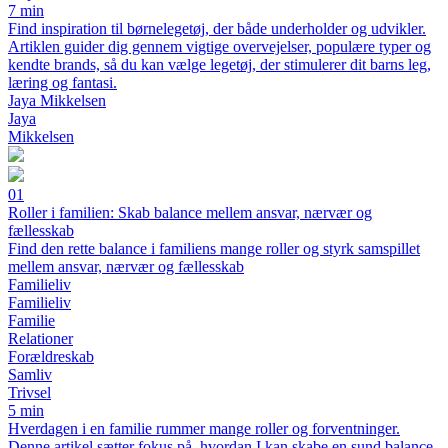
7 min
Find inspiration til børnelegetøj, der både underholder og udvikler.
Artiklen guider dig gennem vigtige overvejelser, populære typer og
kendte brands, så du kan vælge legetøj, der stimulerer dit barns leg,
læring og fantasi.
Jaya Mikkelsen
Jaya
Mikkelsen
01
Roller i familien: Skab balance mellem ansvar, nærvær og
fællesskab
Find den rette balance i familiens mange roller og styrk samspillet
mellem ansvar, nærvær og fællesskab
Familieliv
Familieliv
Familie
Relationer
Forældreskab
Samliv
Trivsel
5 min
Hverdagen i en familie rummer mange roller og forventninger.
Denne artikel sætter fokus på, hvordan I kan skabe en sund balance,