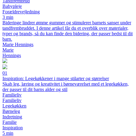
Tandfrembrud
Babypleje
Forældrevejledning
3 min
Bideringe lindrer ømme gummer og stimulerer barnets sanser under
tandfrembruddet. I denne artikel får du et overblik over materialer,
typer og brands, så du kan finde den bidering, der passer bedst til dit
barn.
Marie Hennings
Marie
Hennings
01
Inspiration: Legekøkkener i mange stilarter og størrelser
Skab leg, læring og kreativitet i børneværelset med et legekøkken,
der passer til dit barns alder og stil
Familieliv
Familieliv
Legekøkken
Børneleg
Indretning
Familie
Inspiration
5 min