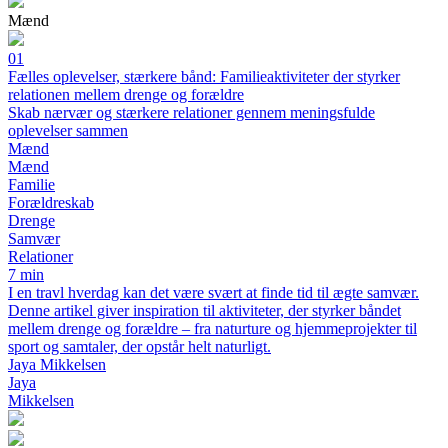
Mænd
01
Fælles oplevelser, stærkere bånd: Familieaktiviteter der styrker
relationen mellem drenge og forældre
Skab nærvær og stærkere relationer gennem meningsfulde
oplevelser sammen
Mænd
Mænd
Familie
Forældreskab
Drenge
Samvær
Relationer
7 min
I en travl hverdag kan det være svært at finde tid til ægte samvær.
Denne artikel giver inspiration til aktiviteter, der styrker båndet
mellem drenge og forældre – fra naturture og hjemmeprojekter til
sport og samtaler, der opstår helt naturligt.
Jaya Mikkelsen
Jaya
Mikkelsen