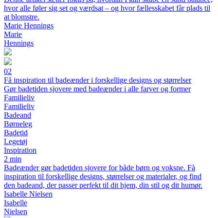
hvor alle føler sig set og værdsat – og hvor fællesskabet får plads til
at blomstre.
Marie Hennings
Marie
Hennings
02
Få inspiration til badeænder i forskellige designs og størrelser
Gør badetiden sjovere med badeænder i alle farver og former
Familieliv
Familieliv
Badeand
Børneleg
Badetid
Legetøj
Inspiration
2 min
Badeænder gør badetiden sjovere for både børn og voksne. Få
inspiration til forskellige designs, størrelser og materialer, og find
den badeand, der passer perfekt til dit hjem, din stil og dit humør.
Isabelle Nielsen
Isabelle
Nielsen