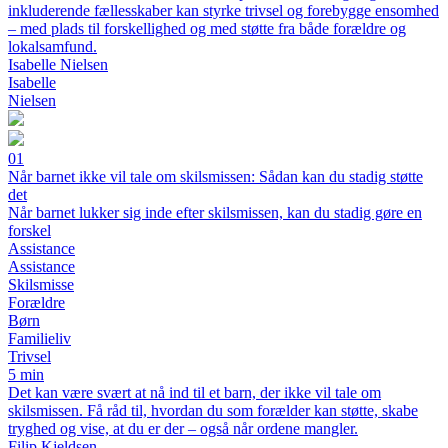
inkluderende fællesskaber kan styrke trivsel og forebygge ensomhed
– med plads til forskellighed og med støtte fra både forældre og
lokalsamfund.
Isabelle Nielsen
Isabelle
Nielsen
01
Når barnet ikke vil tale om skilsmissen: Sådan kan du stadig støtte
det
Når barnet lukker sig inde efter skilsmissen, kan du stadig gøre en
forskel
Assistance
Assistance
Skilsmisse
Forældre
Børn
Familieliv
Trivsel
5 min
Det kan være svært at nå ind til et barn, der ikke vil tale om
skilsmissen. Få råd til, hvordan du som forælder kan støtte, skabe
tryghed og vise, at du er der – også når ordene mangler.
Filip Kjeldsen