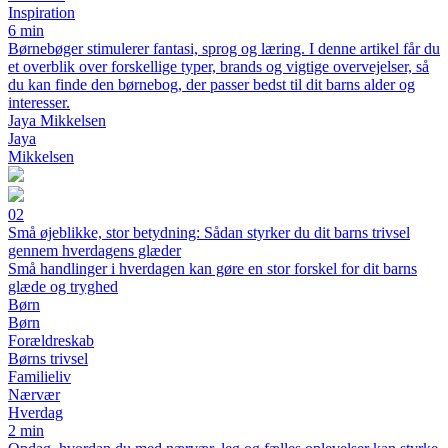
Inspiration
6 min
Børnebøger stimulerer fantasi, sprog og læring. I denne artikel får du
et overblik over forskellige typer, brands og vigtige overvejelser, så
du kan finde den børnebog, der passer bedst til dit barns alder og
interesser.
Jaya Mikkelsen
Jaya
Mikkelsen
02
Små øjeblikke, stor betydning: Sådan styrker du dit barns trivsel
gennem hverdagens glæder
Små handlinger i hverdagen kan gøre en stor forskel for dit barns
glæde og tryghed
Børn
Børn
Forældreskab
Børns trivsel
Familieliv
Nærvær
Hverdag
2 min