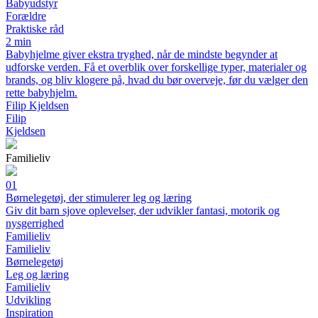
Babyudstyr
Forældre
Praktiske råd
2 min
Babyhjelme giver ekstra tryghed, når de mindste begynder at
udforske verden. Få et overblik over forskellige typer, materialer og
brands, og bliv klogere på, hvad du bør overveje, før du vælger den
rette babyhjelm.
Filip Kjeldsen
Filip
Kjeldsen
Familieliv
01
Børnelegetøj, der stimulerer leg og læring
Giv dit barn sjove oplevelser, der udvikler fantasi, motorik og
nysgerrighed
Familieliv
Familieliv
Børnelegetøj
Leg og læring
Familieliv
Udvikling
Inspiration