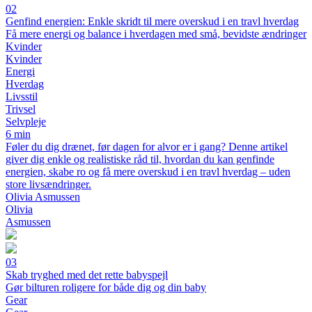
02
Genfind energien: Enkle skridt til mere overskud i en travl hverdag
Få mere energi og balance i hverdagen med små, bevidste ændringer
Kvinder
Kvinder
Energi
Hverdag
Livsstil
Trivsel
Selvpleje
6 min
Føler du dig drænet, før dagen for alvor er i gang? Denne artikel
giver dig enkle og realistiske råd til, hvordan du kan genfinde
energien, skabe ro og få mere overskud i en travl hverdag – uden
store livsændringer.
Olivia Asmussen
Olivia
Asmussen
03
Skab tryghed med det rette babyspejl
Gør bilturen roligere for både dig og din baby
Gear