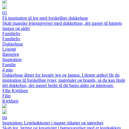
03
Få inspiration til leg med forskellige dukkehuse
Skab magiske legeuniverser med dukkehuse, der passer til barnets
fantasi og alder
Familieliv
Familieliv
Dukkehuse
Legetøj
Børneleg
Inspiration
Familie
4 min
Dukkehuse åbner for kreativ leg og fantasi. I denne artikel får du
inspiration til forskellige typer, materialer og brands, så du kan finde
det dukkehus, der passer bedst til dit barns alder og interesser.
Filip Kjeldsen
Filip
Kjeldsen
04
Inspiration: Legekøkkener i mange stilarter og størrelser
Skab leg, læring og kreativitet i børneværelset med et legekøkken,