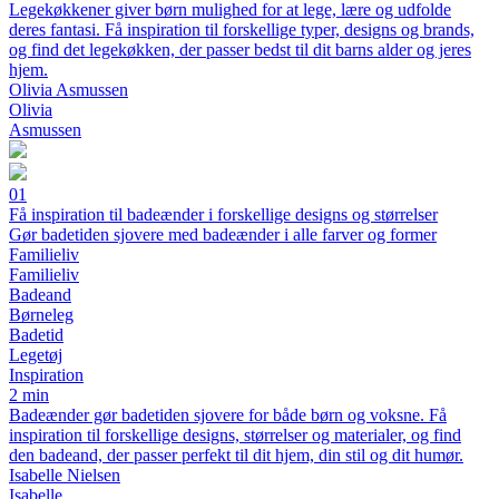
Legekøkkener giver børn mulighed for at lege, lære og udfolde
deres fantasi. Få inspiration til forskellige typer, designs og brands,
og find det legekøkken, der passer bedst til dit barns alder og jeres
hjem.
Olivia Asmussen
Olivia
Asmussen
01
Få inspiration til badeænder i forskellige designs og størrelser
Gør badetiden sjovere med badeænder i alle farver og former
Familieliv
Familieliv
Badeand
Børneleg
Badetid
Legetøj
Inspiration
2 min
Badeænder gør badetiden sjovere for både børn og voksne. Få
inspiration til forskellige designs, størrelser og materialer, og find
den badeand, der passer perfekt til dit hjem, din stil og dit humør.
Isabelle Nielsen
Isabelle