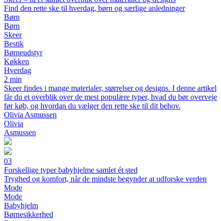
Find den rette ske til hverdag, børn og særlige anledninger
Børn
Børn
Skeer
Bestik
Børneudstyr
Køkken
Hverdag
2 min
Skeer findes i mange materialer, størrelser og designs. I denne artikel
får du et overblik over de mest populære typer, hvad du bør overveje
før køb, og hvordan du vælger den rette ske til dit behov.
Olivia Asmussen
Olivia
Asmussen
03
Forskellige typer babyhjelme samlet ét sted
Tryghed og komfort, når de mindste begynder at udforske verden
Mode
Mode
Babyhjelm
Børnesikkerhed