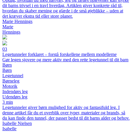
Opdag, hvordan du med nærvær, leg og fælles oplevelser kan styrke
dit barns trivsel i en travl hverdag. Artiklen giver konkrete råd til,
hvordan du skaber mening og glæde i de små øjeblikke – uden at
det kræver ekstra tid eller store planer.
Marie Hennings
Marie
Hennings
03
Legetunneler forklaret – forstå forskellene mellem modellerne
Gør legen sjovere og mere aktiv med den rette legetunnel til dit barn
Børn
Børn
Legetunnel
Børneleg
Motorik
Indendørs leg
Udendørs leg
3 min
Legetunneler giver børn mulighed for aktiv og fantasifuld leg. I
denne artikel får du et overblik over typer, materialer og brands, så
du kan finde den tunnel, der passer bedst til dit barns alder og behov.
Isabelle Nielsen
Isabelle