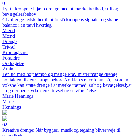
01
Lyt til kroppen: Hjælp drenge med at mærke træthed, sult og
bevægelsesbehov
Giv drenge redskaber til at forstå kroppens signaler og skabe
balance i en travl hverdag
Mænd
Mænd
Drenge
Trivsel
Krop og sind
Forældre
Opdragelse
2 min
I en tid med højt tempo og mange krav mister mange drenge
kontakten til deres krops behov. Artiklen sætter fokus på, hvordan
voksne kan støtte drenge i at mærke træthed, sult og bevægelseslyst
– og dermed styrke deres trivsel og selvforståelse.
Marie Hennings
Marie
Hennings
02
Kreative drenge: Når byggeri, musik og tegning bliver veje til
selvudtryk