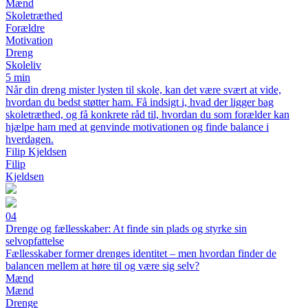
Mænd
Skoletræthed
Forældre
Motivation
Dreng
Skoleliv
5 min
Når din dreng mister lysten til skole, kan det være svært at vide,
hvordan du bedst støtter ham. Få indsigt i, hvad der ligger bag
skoletræthed, og få konkrete råd til, hvordan du som forælder kan
hjælpe ham med at genvinde motivationen og finde balance i
hverdagen.
Filip Kjeldsen
Filip
Kjeldsen
04
Drenge og fællesskaber: At finde sin plads og styrke sin
selvopfattelse
Fællesskaber former drenges identitet – men hvordan finder de
balancen mellem at høre til og være sig selv?
Mænd
Mænd
Drenge