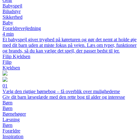
Gear
Babyspejl
Biludstyr
Sikkerhed
Baby
Forældrevejledning
4 min
Et babyspejl giver tryghed på køreturen og gør det nemt at holde øje
med dit barn uden at miste fokus på vejen. Læs om typer, funktioner
og brands, så du kan vælge det spejl, der passer bedst til jer.
Filip Kjeldsen
Filip
Kjeldsen
01
Vælg den rigtige børnebog – få overblik over mulighederne
Giv dit barn læseglæde med den rette bog til alder og interesse
Børn
Børn
Børnebøger
Læsning
Børn
Forældre
Inspiration