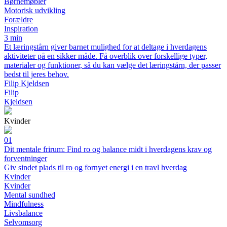
Børnemøbler
Motorisk udvikling
Forældre
Inspiration
3 min
Et læringstårn giver barnet mulighed for at deltage i hverdagens
aktiviteter på en sikker måde. Få overblik over forskellige typer,
materialer og funktioner, så du kan vælge det læringstårn, der passer
bedst til jeres behov.
Filip Kjeldsen
Filip
Kjeldsen
Kvinder
01
Dit mentale frirum: Find ro og balance midt i hverdagens krav og
forventninger
Giv sindet plads til ro og fornyet energi i en travl hverdag
Kvinder
Kvinder
Mental sundhed
Mindfulness
Livsbalance
Selvomsorg