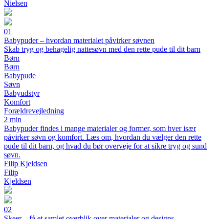
Nielsen
01
Babypuder – hvordan materialet påvirker søvnen
Skab tryg og behagelig nattesøvn med den rette pude til dit barn
Børn
Børn
Babypude
Søvn
Babyudstyr
Komfort
Forældrevejledning
2 min
Babypuder findes i mange materialer og former, som hver især
påvirker søvn og komfort. Læs om, hvordan du vælger den rette
pude til dit barn, og hvad du bør overveje for at sikre tryg og sund
søvn.
Filip Kjeldsen
Filip
Kjeldsen
02
Skeer – få et samlet overblik over materialer og designs