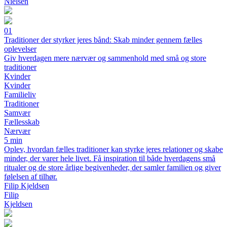
Nielsen
01
Traditioner der styrker jeres bånd: Skab minder gennem fælles
oplevelser
Giv hverdagen mere nærvær og sammenhold med små og store
traditioner
Kvinder
Kvinder
Familieliv
Traditioner
Samvær
Fællesskab
Nærvær
5 min
Oplev, hvordan fælles traditioner kan styrke jeres relationer og skabe
minder, der varer hele livet. Få inspiration til både hverdagens små
ritualer og de store årlige begivenheder, der samler familien og giver
følelsen af tilhør.
Filip Kjeldsen
Filip
Kjeldsen