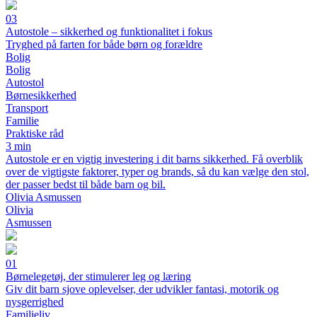
03
Autostole – sikkerhed og funktionalitet i fokus
Tryghed på farten for både børn og forældre
Bolig
Bolig
Autostol
Børnesikkerhed
Transport
Familie
Praktiske råd
3 min
Autostole er en vigtig investering i dit barns sikkerhed. Få overblik
over de vigtigste faktorer, typer og brands, så du kan vælge den stol,
der passer bedst til både barn og bil.
Olivia Asmussen
Olivia
Asmussen
01
Børnelegetøj, der stimulerer leg og læring
Giv dit barn sjove oplevelser, der udvikler fantasi, motorik og
nysgerrighed
Familieliv