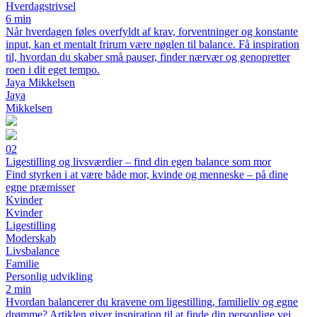
Hverdagstrivsel
6 min
Når hverdagen føles overfyldt af krav, forventninger og konstante
input, kan et mentalt frirum være nøglen til balance. Få inspiration
til, hvordan du skaber små pauser, finder nærvær og genopretter
roen i dit eget tempo.
Jaya Mikkelsen
Jaya
Mikkelsen
02
Ligestilling og livsværdier – find din egen balance som mor
Find styrken i at være både mor, kvinde og menneske – på dine
egne præmisser
Kvinder
Kvinder
Ligestilling
Moderskab
Livsbalance
Familie
Personlig udvikling
2 min
Hvordan balancerer du kravene om ligestilling, familieliv og egne
drømme? Artiklen giver inspiration til at finde din personlige vej