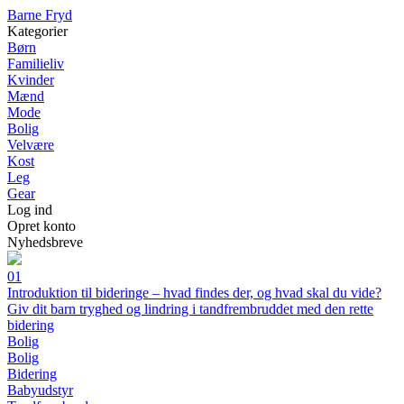
B
arne
F
ryd
Kategorier
Børn
Familieliv
Kvinder
Mænd
Mode
Bolig
Velvære
Kost
Leg
Gear
Log ind
Opret konto
Nyhedsbreve
01
Introduktion til bideringe – hvad findes der, og hvad skal du vide?
Giv dit barn tryghed og lindring i tandfrembruddet med den rette
bidering
Bolig
Bolig
Bidering
Babyudstyr