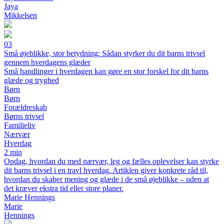
Jaya
Mikkelsen
03
Små øjeblikke, stor betydning: Sådan styrker du dit barns trivsel
gennem hverdagens glæder
Små handlinger i hverdagen kan gøre en stor forskel for dit barns
glæde og tryghed
Børn
Børn
Forældreskab
Børns trivsel
Familieliv
Nærvær
Hverdag
2 min
Opdag, hvordan du med nærvær, leg og fælles oplevelser kan styrke
dit barns trivsel i en travl hverdag. Artiklen giver konkrete råd til,
hvordan du skaber mening og glæde i de små øjeblikke – uden at
det kræver ekstra tid eller store planer.
Marie Hennings
Marie
Hennings