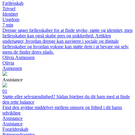
Fællesskab
Trivsel
Identitet
Ungdom
7 min
Drenge søger fællesskaber for at finde styrke, støtte og identitet, men
fællesskaber kan også skabe pres og usikkerhed. Artiklen
undersøger, hvordan drenge kan navigere i sociale og digitale
fællesskaber og hvordan voksne kan støtte dem i at bevare sig selv,
mens de finder deres plads.
Olivia Asmussen
Olivia
Asmussen
Assistance
01
Støtte eller selvstændighed? Sådan hjælper du dit barn med at finde
den rette balance
Find den gyldne middelvej mellem omsorg og frihed i dit barns
udvikling
Assistance
Assistance
Forældreskab
Børneopdragelse