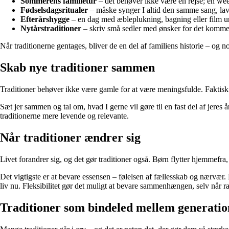
Sommerens familietur
– det behøver ikke være en rejse; en wee
Fødselsdagsritualer
– måske synger I altid den samme sang, laver 
Efterårshygge
– en dag med æbleplukning, bagning eller film u
Nytårstraditioner
– skriv små sedler med ønsker for det komm
Når traditionerne gentages, bliver de en del af familiens historie – og n
Skab nye traditioner sammen
Traditioner behøver ikke være gamle for at være meningsfulde. Faktisk ka
Sæt jer sammen og tal om, hvad I gerne vil gøre til en fast del af jeres
traditionerne mere levende og relevante.
Når traditioner ændrer sig
Livet forandrer sig, og det gør traditioner også. Børn flytter hjemmefra,
Det vigtigste er at bevare essensen – følelsen af fællesskab og nærvær. M
liv nu. Fleksibilitet gør det muligt at bevare sammenhængen, selv når 
Traditioner som bindeled mellem generatio