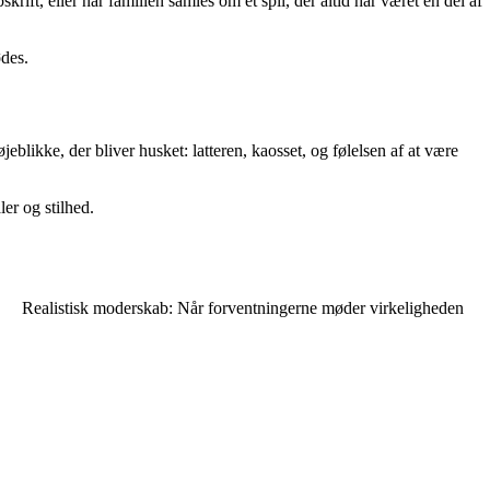
ift, eller når familien samles om et spil, der altid har været en del af
des.
eblikke, der bliver husket: latteren, kaosset, og følelsen af at være
ler og stilhed.
Realistisk moderskab: Når forventningerne møder virkeligheden