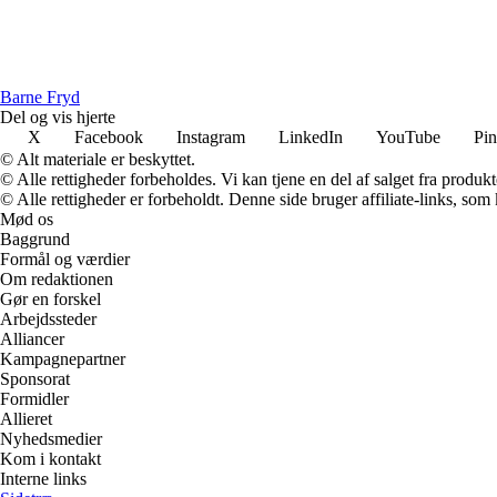
B
arne
F
ryd
Del og vis hjerte
X
Facebook
Instagram
LinkedIn
YouTube
Pin
© Alt materiale er beskyttet.
© Alle rettigheder forbeholdes. Vi kan tjene en del af salget fra produk
© Alle rettigheder er forbeholdt. Denne side bruger affiliate-links, som
Mød os
Baggrund
Formål og værdier
Om redaktionen
Gør en forskel
Arbejdssteder
Alliancer
Kampagnepartner
Sponsorat
Formidler
Allieret
Nyhedsmedier
Kom i kontakt
Interne links