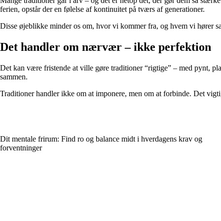
Mange traditioner går i arv – og det er netop det, der gør dem så stærke
ferien, opstår der en følelse af kontinuitet på tværs af generationer.
Disse øjeblikke minder os om, hvor vi kommer fra, og hvem vi hører s
Det handler om nærvær – ikke perfektion
Det kan være fristende at ville gøre traditioner “rigtige” – med pynt, pl
sammen.
Traditioner handler ikke om at imponere, men om at forbinde. Det vigtigst
Dit mentale frirum: Find ro og balance midt i hverdagens krav og
forventninger