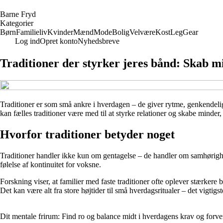
B
arne
F
ryd
Kategorier
Børn
Familieliv
Kvinder
Mænd
Mode
Bolig
Velvære
Kost
Leg
Gear
Log ind
Opret konto
Nyhedsbreve
Traditioner der styrker jeres bånd: Skab m
Traditioner er som små ankre i hverdagen – de giver rytme, genkendeligh
kan fælles traditioner være med til at styrke relationer og skabe minder, d
Hvorfor traditioner betyder noget
Traditioner handler ikke kun om gentagelse – de handler om samhørighed. 
følelse af kontinuitet for voksne.
Forskning viser, at familier med faste traditioner ofte oplever stærkere
Det kan være alt fra store højtider til små hverdagsritualer – det vigtigste
Dit mentale frirum: Find ro og balance midt i hverdagens krav og forve