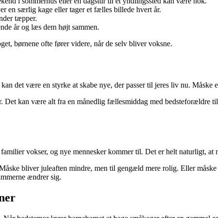
kend i sommerhus eller en dagstur til et yndlingssted kan være nok.
en særlig kage eller tager et fælles billede hvert år.
nder tæpper.
ende år og læs dem højt sammen.
oget, børnene ofte fører videre, når de selv bliver voksne.
n det være en styrke at skabe nye, der passer til jeres liv nu. Måske er
 år. Det kan være alt fra en månedlig fællesmiddag med bedsteforældre til
 familier vokser, og nye mennesker kommer til. Det er helt naturligt, at n
åske bliver juleaften mindre, men til gengæld mere rolig. Eller måske fly
rammerne ændrer sig.
ner