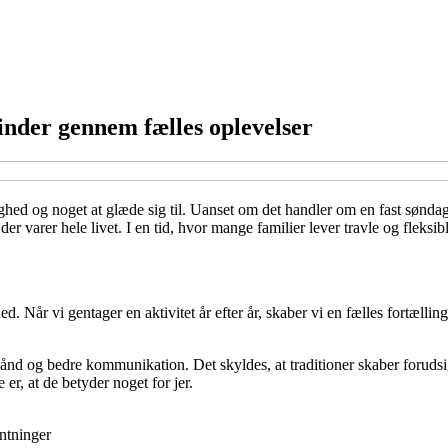
inder gennem fælles oplevelser
ed og noget at glæde sig til. Uanset om det handler om en fast søndagsm
er varer hele livet. I en tid, hvor mange familier lever travle og fleksible
Når vi gentager en aktivitet år efter år, skaber vi en fælles fortælling,
 bånd og bedre kommunikation. Det skyldes, at traditioner skaber forudsig
 er, at de betyder noget for jer.
ntninger