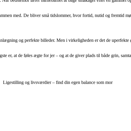
. Når bedstemor lærer barnebarnet at bage småkager efter en gammel opskr
ammen med. De bliver små tidslommer, hvor fortid, nutid og fremtid mø
anlægning og perfekte billeder. Men i virkeligheden er det de uperfekte øj
e er, at de føles ægte for jer – og at de giver plads til både grin, samta
Ligestilling og livsværdier – find din egen balance som mor