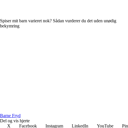
Spiser mit barn varieret nok? Sådan vurderer du det uden unødig
bekymring
B
arne
F
ryd
Del og vis hjerte
X
Facebook
Instagram
LinkedIn
YouTube
Pin