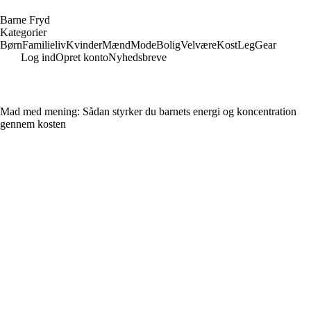
B
arne
F
ryd
Kategorier
Børn
Familieliv
Kvinder
Mænd
Mode
Bolig
Velvære
Kost
Leg
Gear
Log ind
Opret konto
Nyhedsbreve
Mad med mening: Sådan styrker du barnets energi og koncentration
gennem kosten