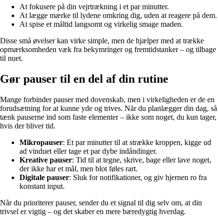
At fokusere på din vejrtrækning i et par minutter.
At lægge mærke til lydene omkring dig, uden at reagere på dem.
At spise et måltid langsomt og virkelig smage maden.
Disse små øvelser kan virke simple, men de hjælper med at trække
opmærksomheden væk fra bekymringer og fremtidstanker – og tilbage
til nuet.
Gør pauser til en del af din rutine
Mange forbinder pauser med dovenskab, men i virkeligheden er de en
forudsætning for at kunne yde og trives. Når du planlægger din dag, så
tænk pauserne ind som faste elementer – ikke som noget, du kun tager,
hvis der bliver tid.
Mikropauser
: Et par minutter til at strække kroppen, kigge ud
ad vinduet eller tage et par dybe indåndinger.
Kreative pauser
: Tid til at tegne, skrive, bage eller lave noget,
der ikke har et mål, men blot føles rart.
Digitale pauser
: Sluk for notifikationer, og giv hjernen ro fra
konstant input.
Når du prioriterer pauser, sender du et signal til dig selv om, at din
trivsel er vigtig – og det skaber en mere bæredygtig hverdag.