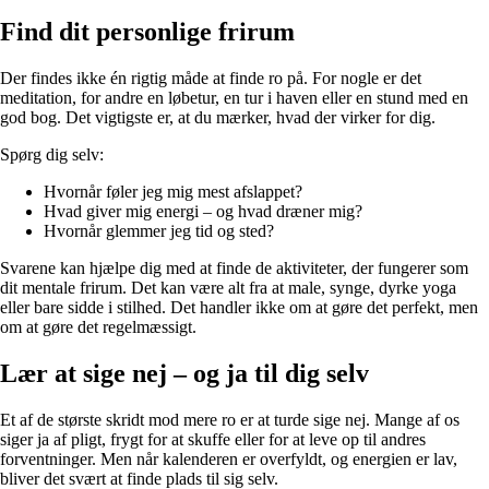
Find dit personlige frirum
Der findes ikke én rigtig måde at finde ro på. For nogle er det
meditation, for andre en løbetur, en tur i haven eller en stund med en
god bog. Det vigtigste er, at du mærker, hvad der virker for dig.
Spørg dig selv:
Hvornår føler jeg mig mest afslappet?
Hvad giver mig energi – og hvad dræner mig?
Hvornår glemmer jeg tid og sted?
Svarene kan hjælpe dig med at finde de aktiviteter, der fungerer som
dit mentale frirum. Det kan være alt fra at male, synge, dyrke yoga
eller bare sidde i stilhed. Det handler ikke om at gøre det perfekt, men
om at gøre det regelmæssigt.
Lær at sige nej – og ja til dig selv
Et af de største skridt mod mere ro er at turde sige nej. Mange af os
siger ja af pligt, frygt for at skuffe eller for at leve op til andres
forventninger. Men når kalenderen er overfyldt, og energien er lav,
bliver det svært at finde plads til sig selv.