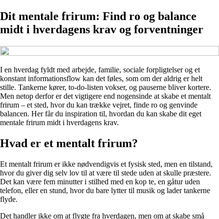
Dit mentale frirum: Find ro og balance
midt i hverdagens krav og forventninger
I en hverdag fyldt med arbejde, familie, sociale forpligtelser og et
konstant informationsflow kan det føles, som om der aldrig er helt
stille. Tankerne kører, to-do-listen vokser, og pauserne bliver kortere.
Men netop derfor er det vigtigere end nogensinde at skabe et mentalt
frirum – et sted, hvor du kan trække vejret, finde ro og genvinde
balancen. Her får du inspiration til, hvordan du kan skabe dit eget
mentale frirum midt i hverdagens krav.
Hvad er et mentalt frirum?
Et mentalt frirum er ikke nødvendigvis et fysisk sted, men en tilstand,
hvor du giver dig selv lov til at være til stede uden at skulle præstere.
Det kan være fem minutter i stilhed med en kop te, en gåtur uden
telefon, eller en stund, hvor du bare lytter til musik og lader tankerne
flyde.
Det handler ikke om at flygte fra hverdagen, men om at skabe små