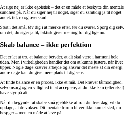
At sige nej er ikke egoistisk – det er en måde at beskytte din mentale
sundhed på. Når du siger nej til noget, siger du samtidig ja til noget
andet: tid, ro og overskud.
Start i det små. Øv dig i at mærke efter, før du svarer. Spørg dig selv,
om det, du siger ja til, faktisk giver mening for dig lige nu.
Skab balance – ikke perfektion
Det er let at tro, at balance betyder, at alt skal være i harmoni hele
tiden. Men i virkeligheden handler det om at kunne justere, når livet
tipper. Nogle dage kræver arbejde og ansvar det meste af din energi,
andre dage kan du give mere plads til dig selv.
At finde balance er en proces, ikke et mål. Det kræver tålmodighed,
selvomsorg og en villighed til at acceptere, at du ikke kan (eller skal)
have styr på alt.
Når du begynder at skabe små øjeblikke af ro i din hverdag, vil du
opdage, at de vokser. Dit mentale frirum bliver ikke kun et sted, du
besøger – men en måde at leve på.