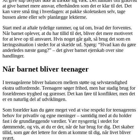
At give slip betyder ikke at trække sig væk. Det handler om gradvist
at give barnet mere ansvar, efterhånden som det er klar til det. Det
kan være små ting i hverdagen: at pakke skoletasken selv, tage
bussen alene eller selv planlægge lektierne.
Start med at aftale tydelige rammer, og tal om, hvad der forventes.
Når barnet oplever, at du har tillid til det, bliver det mere motiveret
for at leve op til ansvaret. Hvis noget går galt, så brug det som en
læringssituation i stedet for at skælde ud. Spørg: “Hvad kan du gøre
anderledes næste gang?” – det giver barnet ejerskab over sine
handlinger.
Når barnet bliver teenager
I teenageårene bliver balancen mellem støtte og selvstændighed
ekstra udfordrende. Teenagere søger frihed, men har stadig brug for
forældrenes tryghed og grænser. Det kan føre til konflikter, men det
er en naturlig del af udviklingen.
Som forælder kan du gøre meget ved at vise respekt for teenagerens
behov for privatliv og egne meninger – samtidig med at du holder
fast i de grundlæggende værdier. Vær nysgerrig i stedet for
dømmende, og vis, at du er der, når de har brug for dig. Det skaber
tillid, som gør det lettere for dem at komme til dig, når livet bliver
svært.