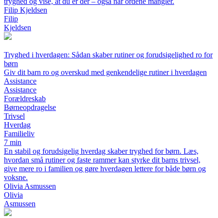
tryghed og vise, at du er der – også når ordene mangler.
Filip Kjeldsen
Filip
Kjeldsen
Tryghed i hverdagen: Sådan skaber rutiner og forudsigelighed ro for
børn
Giv dit barn ro og overskud med genkendelige rutiner i hverdagen
Assistance
Assistance
Forældreskab
Børneopdragelse
Trivsel
Hverdag
Familieliv
7 min
En stabil og forudsigelig hverdag skaber tryghed for børn. Læs,
hvordan små rutiner og faste rammer kan styrke dit barns trivsel,
give mere ro i familien og gøre hverdagen lettere for både børn og
voksne.
Olivia Asmussen
Olivia
Asmussen