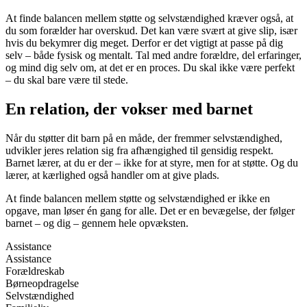
At finde balancen mellem støtte og selvstændighed kræver også, at
du som forælder har overskud. Det kan være svært at give slip, især
hvis du bekymrer dig meget. Derfor er det vigtigt at passe på dig
selv – både fysisk og mentalt. Tal med andre forældre, del erfaringer,
og mind dig selv om, at det er en proces. Du skal ikke være perfekt
– du skal bare være til stede.
En relation, der vokser med barnet
Når du støtter dit barn på en måde, der fremmer selvstændighed,
udvikler jeres relation sig fra afhængighed til gensidig respekt.
Barnet lærer, at du er der – ikke for at styre, men for at støtte. Og du
lærer, at kærlighed også handler om at give plads.
At finde balancen mellem støtte og selvstændighed er ikke en
opgave, man løser én gang for alle. Det er en bevægelse, der følger
barnet – og dig – gennem hele opvæksten.
Assistance
Assistance
Forældreskab
Børneopdragelse
Selvstændighed