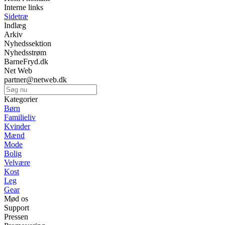
Interne links
Sidetræ
Indlæg
Arkiv
Nyhedssektion
Nyhedsstrøm
BarneFryd.dk
Net Web
partner@netweb.dk
Kategorier
Børn
Familieliv
Kvinder
Mænd
Mode
Bolig
Velvære
Kost
Leg
Gear
Mød os
Support
Pressen