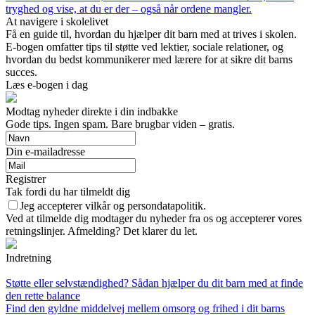
tryghed og vise, at du er der – også når ordene mangler.
At navigere i skolelivet
Få en guide til, hvordan du hjælper dit barn med at trives i skolen.
E-bogen omfatter tips til støtte ved lektier, sociale relationer, og
hvordan du bedst kommunikerer med lærere for at sikre dit barns
succes.
Læs e-bogen i dag
Modtag nyheder direkte i din indbakke
Gode tips. Ingen spam. Bare brugbar viden – gratis.
Din e-mailadresse
Registrer
Tak fordi du har tilmeldt dig
Jeg accepterer vilkår og persondatapolitik.
Ved at tilmelde dig modtager du nyheder fra os og accepterer vores
retningslinjer. Afmelding? Det klarer du let.
Indretning
Støtte eller selvstændighed? Sådan hjælper du dit barn med at finde
den rette balance
Find den gyldne middelvej mellem omsorg og frihed i dit barns