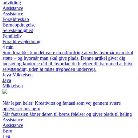
udvikling
Assistance
Assistance
Forældreskab
Børneopdragelse
Selvstændighed
Familieliv
Forældrevejledning
4 min
Som forælder kan det være en udfordring at vide, hvornår man skal
støtte – og hvornår man skal give plads. Denne artikel giver dig
indsigt og konkrete råd til, hvordan du hjælper dit barn med at blive
selvstændigt, uden at miste trygheden undervejs.
Jaya Mikkelsen
Jaya
Mikkelsen
Når legen heler: Kreativitet og fantasi som vej gennem svære
oplevelser hos børn
Når fantasien åbner døren til børns følelser og giver plads til heling
Assistance
Assistance
Børn
Leg