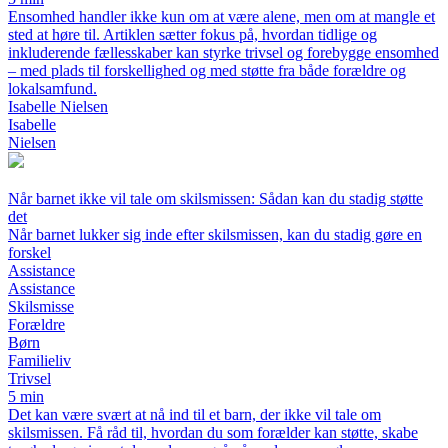
Ensomhed handler ikke kun om at være alene, men om at mangle et
sted at høre til. Artiklen sætter fokus på, hvordan tidlige og
inkluderende fællesskaber kan styrke trivsel og forebygge ensomhed
– med plads til forskellighed og med støtte fra både forældre og
lokalsamfund.
Isabelle Nielsen
Isabelle
Nielsen
Når barnet ikke vil tale om skilsmissen: Sådan kan du stadig støtte
det
Når barnet lukker sig inde efter skilsmissen, kan du stadig gøre en
forskel
Assistance
Assistance
Skilsmisse
Forældre
Børn
Familieliv
Trivsel
5 min
Det kan være svært at nå ind til et barn, der ikke vil tale om
skilsmissen. Få råd til, hvordan du som forælder kan støtte, skabe