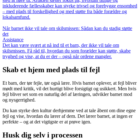
sted at høre til. Artiklen sætter fokus på, hvordan tidlige og
inkluderende fællesskaber kan styrke trivsel og forebygge ensomhed
– med plads til forskellighed og med støtte fra både forældre og
lokalsamfund.
Når barnet ikke vil tale om skilsmissen: Sådan kan du stadig støtte
det
Assistance
Det kan være svært at nå ind til et barn, der ikke vil tale om
skilsmissen. Få råd til, hvordan du som forælder kan støtte, skabe
tryghed og vise, at du er der – også når ordene mangler.
Skab et hjem med plads til fejl
Et barn, der tør fejle, tør også lære. Hvis barnet oplever, at fejl bliver
mødt med kritik, vil det hurtigt blive forsigtigt og usikkert. Men hvis
fejl bliver set som en naturlig del af læringen, udvikler barnet mod
og nysgerrighed.
Du kan styrke den kultur derhjemme ved at tale åbent om dine egne
fejl og vise, hvordan du lærer af dem. Det lærer barnet, at ingen er
perfekte – og at det vigtigste er at prøve igen.
Husk dig selv i processen