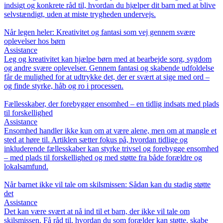
indsigt og konkrete råd til, hvordan du hjælper dit barn med at blive
selvstændigt, uden at miste trygheden undervejs.
Når legen heler: Kreativitet og fantasi som vej gennem svære
oplevelser hos børn
Assistance
Leg og kreativitet kan hjælpe børn med at bearbejde sorg, sygdom
og andre svære oplevelser. Gennem fantasi og skabende udfoldelse
får de mulighed for at udtrykke det, der er svært at sige med ord –
og finde styrke, håb og ro i processen.
Fællesskaber, der forebygger ensomhed – en tidlig indsats med plads
til forskellighed
Assistance
Ensomhed handler ikke kun om at være alene, men om at mangle et
sted at høre til. Artiklen sætter fokus på, hvordan tidlige og
inkluderende fællesskaber kan styrke trivsel og forebygge ensomhed
– med plads til forskellighed og med støtte fra både forældre og
lokalsamfund.
Når barnet ikke vil tale om skilsmissen: Sådan kan du stadig støtte
det
Assistance
Det kan være svært at nå ind til et barn, der ikke vil tale om
skilsmissen. Få råd til, hvordan du som forælder kan støtte, skabe