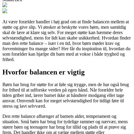
At være forælder handler i høj grad om at finde balancen mellem at
støtte og give slip. Vi ønsker at beskytte vores børn, men samtidig
skal de lære at klare sig selv. For meget støtte kan hæmme deres
selvstændighed, mens for lidt kan skabe usikkerhed. Hvordan finder
man den rette balance – især i en tid, hvor børn møder krav og
forventninger fra mange sider? Her får du inspiration til, hvordan du
som forælder kan hjælpe dit barn med at vokse i både tryghed og
frihed.
Hvorfor balancen er vigtig
Børn har brug for støtte for at føle sig trygge, men de har også brug
for frihed til at udforske verden på egen hånd. Når forældre hele
tiden griber ind, lærer barnet ikke at håndtere modgang eller tage
ansvar. Omvendt kan for meget selvstændighed for tidligt føre til
stress og lavt selvværd.
Den rette balance afhænger af barnets alder, temperament og
situation. Små børn har brug for tydelige rammer og nærvær, mens
større børn og teenagere har brug for tillid og plads til at prøve sig
frem. Det handler ikke om at vælge mellem støtte eller