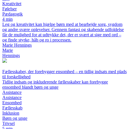
Kreativitet
Følelser
Pædagogik
4 min
Leg og kreativitet kan hjælpe børn med at bearbejde sorg, sygdom
og andre svære oplevelser. Gennem fantasi og skabende udfoldelse
får de mulighed for at udtrykke det, der er svært at sige med ord –
og finde styrke, håb og ro i processen.
Marie Hennings
Marie
Hennings
Fællesskaber, der forebygger ensomhed – en tidlig indsats med plads
til forskellighed
Tidlig indsats og inkluderende fællesskaber kan forebygge
ensomhed blandt børn og unge
Assistance
Assistance
Ensomhed
Fællesskab
Inklusion
Børn og unge
Trivsel
5 min