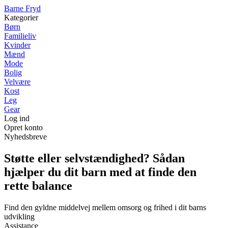
B
arne
F
ryd
Kategorier
Børn
Familieliv
Kvinder
Mænd
Mode
Bolig
Velvære
Kost
Leg
Gear
Log ind
Opret konto
Nyhedsbreve
Støtte eller selvstændighed? Sådan
hjælper du dit barn med at finde den
rette balance
Find den gyldne middelvej mellem omsorg og frihed i dit barns
udvikling
Assistance