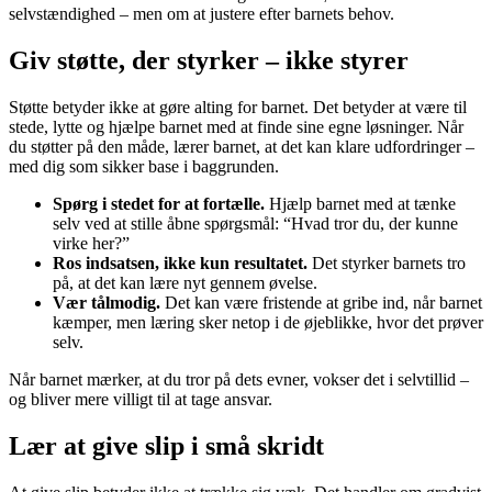
selvstændighed – men om at justere efter barnets behov.
Giv støtte, der styrker – ikke styrer
Støtte betyder ikke at gøre alting for barnet. Det betyder at være til
stede, lytte og hjælpe barnet med at finde sine egne løsninger. Når
du støtter på den måde, lærer barnet, at det kan klare udfordringer –
med dig som sikker base i baggrunden.
Spørg i stedet for at fortælle.
Hjælp barnet med at tænke
selv ved at stille åbne spørgsmål: “Hvad tror du, der kunne
virke her?”
Ros indsatsen, ikke kun resultatet.
Det styrker barnets tro
på, at det kan lære nyt gennem øvelse.
Vær tålmodig.
Det kan være fristende at gribe ind, når barnet
kæmper, men læring sker netop i de øjeblikke, hvor det prøver
selv.
Når barnet mærker, at du tror på dets evner, vokser det i selvtillid –
og bliver mere villigt til at tage ansvar.
Lær at give slip i små skridt