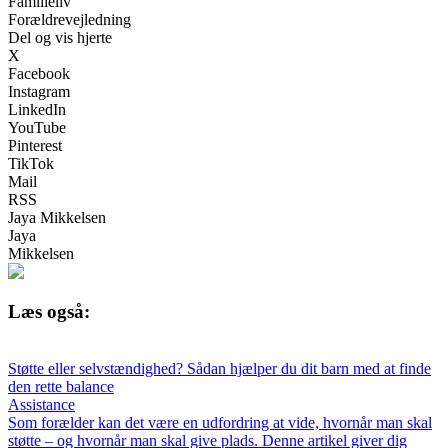
Familieliv
Forældrevejledning
Del og vis hjerte
X
Facebook
Instagram
LinkedIn
YouTube
Pinterest
TikTok
Mail
RSS
Jaya Mikkelsen
Jaya
Mikkelsen
Læs også:
Støtte eller selvstændighed? Sådan hjælper du dit barn med at finde
den rette balance
Assistance
Som forælder kan det være en udfordring at vide, hvornår man skal
støtte – og hvornår man skal give plads. Denne artikel giver dig