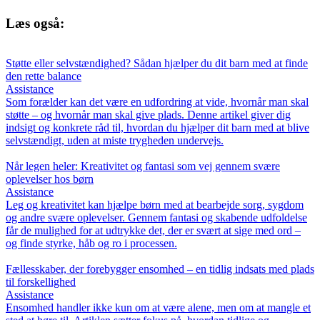
Læs også:
Støtte eller selvstændighed? Sådan hjælper du dit barn med at finde
den rette balance
Assistance
Som forælder kan det være en udfordring at vide, hvornår man skal
støtte – og hvornår man skal give plads. Denne artikel giver dig
indsigt og konkrete råd til, hvordan du hjælper dit barn med at blive
selvstændigt, uden at miste trygheden undervejs.
Når legen heler: Kreativitet og fantasi som vej gennem svære
oplevelser hos børn
Assistance
Leg og kreativitet kan hjælpe børn med at bearbejde sorg, sygdom
og andre svære oplevelser. Gennem fantasi og skabende udfoldelse
får de mulighed for at udtrykke det, der er svært at sige med ord –
og finde styrke, håb og ro i processen.
Fællesskaber, der forebygger ensomhed – en tidlig indsats med plads
til forskellighed
Assistance
Ensomhed handler ikke kun om at være alene, men om at mangle et