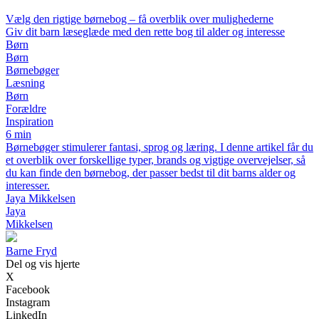
Vælg den rigtige børnebog – få overblik over mulighederne
Giv dit barn læseglæde med den rette bog til alder og interesse
Børn
Børn
Børnebøger
Læsning
Børn
Forældre
Inspiration
6 min
Børnebøger stimulerer fantasi, sprog og læring. I denne artikel får du
et overblik over forskellige typer, brands og vigtige overvejelser, så
du kan finde den børnebog, der passer bedst til dit barns alder og
interesser.
Jaya Mikkelsen
Jaya
Mikkelsen
B
arne
F
ryd
Del og vis hjerte
X
Facebook
Instagram
LinkedIn