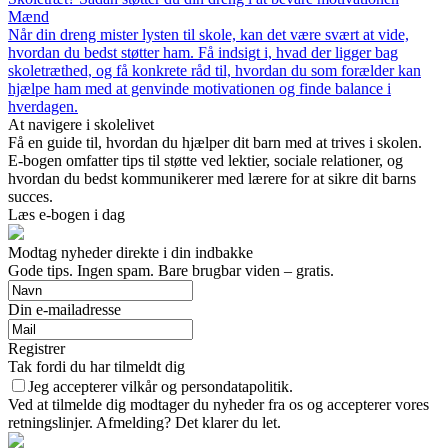
Mænd
Når din dreng mister lysten til skole, kan det være svært at vide,
hvordan du bedst støtter ham. Få indsigt i, hvad der ligger bag
skoletræthed, og få konkrete råd til, hvordan du som forælder kan
hjælpe ham med at genvinde motivationen og finde balance i
hverdagen.
At navigere i skolelivet
Få en guide til, hvordan du hjælper dit barn med at trives i skolen.
E-bogen omfatter tips til støtte ved lektier, sociale relationer, og
hvordan du bedst kommunikerer med lærere for at sikre dit barns
succes.
Læs e-bogen i dag
Modtag nyheder direkte i din indbakke
Gode tips. Ingen spam. Bare brugbar viden – gratis.
Din e-mailadresse
Registrer
Tak fordi du har tilmeldt dig
Jeg accepterer vilkår og persondatapolitik.
Ved at tilmelde dig modtager du nyheder fra os og accepterer vores
retningslinjer. Afmelding? Det klarer du let.