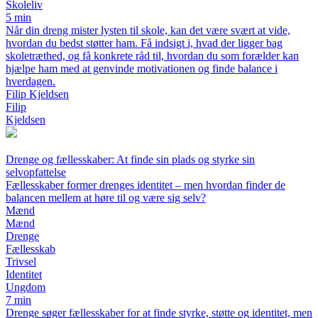
Skoleliv
5 min
Når din dreng mister lysten til skole, kan det være svært at vide,
hvordan du bedst støtter ham. Få indsigt i, hvad der ligger bag
skoletræthed, og få konkrete råd til, hvordan du som forælder kan
hjælpe ham med at genvinde motivationen og finde balance i
hverdagen.
Filip Kjeldsen
Filip
Kjeldsen
Drenge og fællesskaber: At finde sin plads og styrke sin
selvopfattelse
Fællesskaber former drenges identitet – men hvordan finder de
balancen mellem at høre til og være sig selv?
Mænd
Mænd
Drenge
Fællesskab
Trivsel
Identitet
Ungdom
7 min
Drenge søger fællesskaber for at finde styrke, støtte og identitet, men