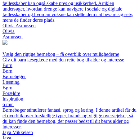
fællesskaber kan også skabe pres og usikkerhed. Artiklen
undersøger, hvordan drenge kan navigere i sociale og digitale
fællesskaber og hvordan voksne kan støtte dem i at bevare sig selv,
mens de finder deres plads.
Olivia Asmussen
Olivia
Asmussen
Vælg den rigtige børnebog – få overblik over mulighederne
Giv dit barn læseglæde med den rette bog til alder og interesse
Børn
Børn
Børnebøger
Læsning
Børn
Forældre
Inspiration
6 min
Børnebøger stimulerer fantasi, sprog og læring. I denne artikel får du
et overblik over forskellige typer, brands og vigtige overvejelser, så
du kan finde den børnebog, der passer bedst til dit barns alder og
interesser.
Jaya Mikkelsen
Jaya