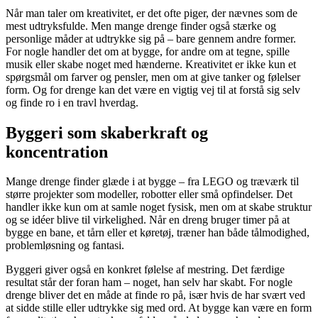
Når man taler om kreativitet, er det ofte piger, der nævnes som de
mest udtryksfulde. Men mange drenge finder også stærke og
personlige måder at udtrykke sig på – bare gennem andre former.
For nogle handler det om at bygge, for andre om at tegne, spille
musik eller skabe noget med hænderne. Kreativitet er ikke kun et
spørgsmål om farver og pensler, men om at give tanker og følelser
form. Og for drenge kan det være en vigtig vej til at forstå sig selv
og finde ro i en travl hverdag.
Byggeri som skaberkraft og
koncentration
Mange drenge finder glæde i at bygge – fra LEGO og træværk til
større projekter som modeller, robotter eller små opfindelser. Det
handler ikke kun om at samle noget fysisk, men om at skabe struktur
og se idéer blive til virkelighed. Når en dreng bruger timer på at
bygge en bane, et tårn eller et køretøj, træner han både tålmodighed,
problemløsning og fantasi.
Byggeri giver også en konkret følelse af mestring. Det færdige
resultat står der foran ham – noget, han selv har skabt. For nogle
drenge bliver det en måde at finde ro på, især hvis de har svært ved
at sidde stille eller udtrykke sig med ord. At bygge kan være en form