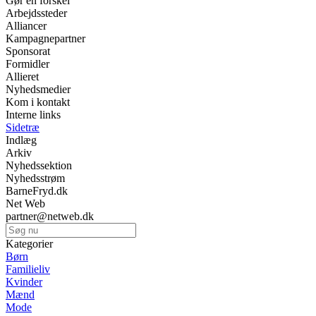
Gør en forskel
Arbejdssteder
Alliancer
Kampagnepartner
Sponsorat
Formidler
Allieret
Nyhedsmedier
Kom i kontakt
Interne links
Sidetræ
Indlæg
Arkiv
Nyhedssektion
Nyhedsstrøm
BarneFryd.dk
Net Web
partner@netweb.dk
Kategorier
Børn
Familieliv
Kvinder
Mænd
Mode