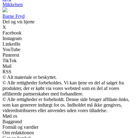
Mikkelsen
B
arne
F
ryd
Del og vis hjerte
X
Facebook
Instagram
LinkedIn
YouTube
Pinterest
TikTok
Mail
RSS
© Alt materiale er beskyttet.
© Alle rettigheder forbeholdes. Vi kan tjene en del af salget fra
produkter, der er købt via vores websted som en del af vores
affilierede partnerskaber med forhandlere.
© Alle rettigheder er forbeholdt. Denne side bruger affiliate-links,
som kan generere indtægt for os. Indholdet må ikke gengives,
videredistribueres eller anvendes uden vores tilladelse.
Mød os
Baggrund
Formål og værdier
Om redaktionen