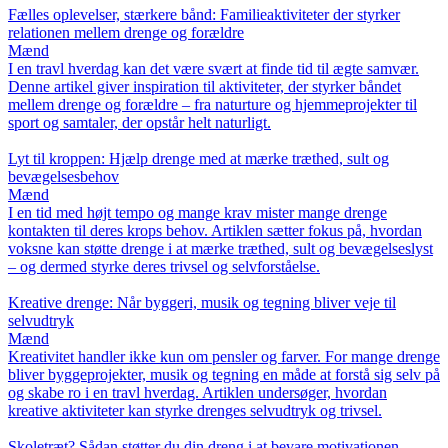
Fælles oplevelser, stærkere bånd: Familieaktiviteter der styrker
relationen mellem drenge og forældre
Mænd
I en travl hverdag kan det være svært at finde tid til ægte samvær.
Denne artikel giver inspiration til aktiviteter, der styrker båndet
mellem drenge og forældre – fra naturture og hjemmeprojekter til
sport og samtaler, der opstår helt naturligt.
Lyt til kroppen: Hjælp drenge med at mærke træthed, sult og
bevægelsesbehov
Mænd
I en tid med højt tempo og mange krav mister mange drenge
kontakten til deres krops behov. Artiklen sætter fokus på, hvordan
voksne kan støtte drenge i at mærke træthed, sult og bevægelseslyst
– og dermed styrke deres trivsel og selvforståelse.
Kreative drenge: Når byggeri, musik og tegning bliver veje til
selvudtryk
Mænd
Kreativitet handler ikke kun om pensler og farver. For mange drenge
bliver byggeprojekter, musik og tegning en måde at forstå sig selv på
og skabe ro i en travl hverdag. Artiklen undersøger, hvordan
kreative aktiviteter kan styrke drenges selvudtryk og trivsel.
Skoletræt? Sådan støtter du din dreng i at bevare motivationen