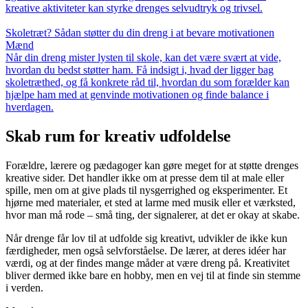
kreative aktiviteter kan styrke drenges selvudtryk og trivsel.
Skoletræt? Sådan støtter du din dreng i at bevare motivationen
Mænd
Når din dreng mister lysten til skole, kan det være svært at vide,
hvordan du bedst støtter ham. Få indsigt i, hvad der ligger bag
skoletræthed, og få konkrete råd til, hvordan du som forælder kan
hjælpe ham med at genvinde motivationen og finde balance i
hverdagen.
Skab rum for kreativ udfoldelse
Forældre, lærere og pædagoger kan gøre meget for at støtte drenges
kreative sider. Det handler ikke om at presse dem til at male eller
spille, men om at give plads til nysgerrighed og eksperimenter. Et
hjørne med materialer, et sted at larme med musik eller et værksted,
hvor man må rode – små ting, der signalerer, at det er okay at skabe.
Når drenge får lov til at udfolde sig kreativt, udvikler de ikke kun
færdigheder, men også selvforståelse. De lærer, at deres idéer har
værdi, og at der findes mange måder at være dreng på. Kreativitet
bliver dermed ikke bare en hobby, men en vej til at finde sin stemme
i verden.