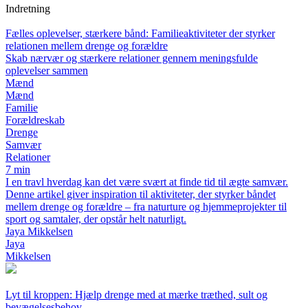
Indretning
Fælles oplevelser, stærkere bånd: Familieaktiviteter der styrker
relationen mellem drenge og forældre
Skab nærvær og stærkere relationer gennem meningsfulde
oplevelser sammen
Mænd
Mænd
Familie
Forældreskab
Drenge
Samvær
Relationer
7 min
I en travl hverdag kan det være svært at finde tid til ægte samvær.
Denne artikel giver inspiration til aktiviteter, der styrker båndet
mellem drenge og forældre – fra naturture og hjemmeprojekter til
sport og samtaler, der opstår helt naturligt.
Jaya Mikkelsen
Jaya
Mikkelsen
Lyt til kroppen: Hjælp drenge med at mærke træthed, sult og
bevægelsesbehov