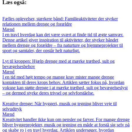
Læs også:
Fælles oplevelser, stærkere bånd: Familieaktiviteter der styrker
relationen mellem drenge og forældre
Mænd
I en travl hverdag kan det være svært at finde tid til ægte samvær.
Denne artikel giver inspiration til aktiviteter, der styrker båndet
mellem drenge og forældre – fra naturture og hjemmeprojekter til
sport og samtaler, der opstår helt naturligt.
Lyt til kroppen: Hjælp drenge med at mærke træthed, sult og
bevægelsesbehov
Mænd
I en tid med højt tempo og mange krav mister mange drenge
kontakten til deres krops behov. Artiklen sætter fokus på, hvordan
voksne kan støtte drenge i at mærke træthed, sult og bevægelseslyst
– og dermed styrke deres trivsel og selvforståelse.
Kreative drenge: Når byggeri, musik og tegning bliver veje til
selvudtryk
Mænd
Kreativitet handler ikke kun om pensler og farver. For mange drenge
bliver byggeprojekter, musik og tegning en måde at forstå sig selv på
og skabe ro i en travl hverdag. Artiklen undersøger, hvordan