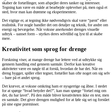
skaber de fortællinger, som afspejler deres tanker og interesser.
Tegning kan være en måde at bearbejde oplevelser på, men også et
sted, hvor man kan drømme og eksperimentere.
Det vigtige er, at tegning ikke nødvendigvis skal være “pænt” eller
realistisk. For nogle handler det om detaljer og teknik, for andre om
energi og bevægelse. Når voksne anerkender drenges visuelle
udtryk – uanset form – styrkes deres selvtillid og lyst til at skabe
mere.
Kreativitet som sprog for drenge
Forskning viser, at mange drenge har lettere ved at udtrykke sig
gennem handling end gennem samtale. Derfor kan kreative
aktiviteter være en nøgle til at forstå, hvordan de har det. Når en
dreng bygger, spiller eller tegner, fortæller han ofte noget om sig selv
– bare på et andet sprog.
Det kræver, at voksne omkring ham er nysgerrige og åbne. I stedet
for at spørge “hvad betyder det?”, kan man spørge “fortæl mig om
det, du har lavet”. På den måde bliver kreativiteten ikke en test, men
en samtale. Det giver drengen mulighed for at føle sig set og forstået
på sine egne præmisser.