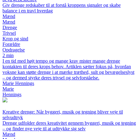
Giv drenge redskaber til at forstå kroppens signaler og skabe
balance i en travl hverdag
Mænd
Mænd
Drenge
Trivsel
Krop og sind
Forældre
Opdragelse
2 min
I en tid med højt tempo og mange krav mister mange drenge
kontakten til deres krops behov. Artiklen sætter fokus på, hvordan
voksne kan støtte drenge i at mærke træthed, sult og bevægelseslyst
– og dermed styrke deres trivsel og selvforståelse.
Marie Hennings
Marie
Hennings
Kreative drenge: Når byggeri, musik og tegning bliver veje til
selvudtryk
Drenge udfolder deres kreativitet gennem byggeri, musik og tegning
– og finder nye veje til at udtrykke sig selv
Mænd