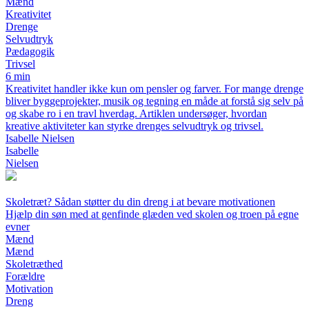
Mænd
Kreativitet
Drenge
Selvudtryk
Pædagogik
Trivsel
6 min
Kreativitet handler ikke kun om pensler og farver. For mange drenge
bliver byggeprojekter, musik og tegning en måde at forstå sig selv på
og skabe ro i en travl hverdag. Artiklen undersøger, hvordan
kreative aktiviteter kan styrke drenges selvudtryk og trivsel.
Isabelle Nielsen
Isabelle
Nielsen
Skoletræt? Sådan støtter du din dreng i at bevare motivationen
Hjælp din søn med at genfinde glæden ved skolen og troen på egne
evner
Mænd
Mænd
Skoletræthed
Forældre
Motivation
Dreng