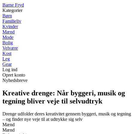
B
arne
F
ryd
Kategorier
Børn
Familieliv
Kvinder
Mænd
Mode
Bolig
Velvære
Kost
Leg
Gear
Log ind
Opret konto
Nyhedsbreve
Kreative drenge: Når byggeri, musik og
tegning bliver veje til selvudtryk
Drenge udfolder deres kreativitet gennem byggeri, musik og tegning
– og finder nye veje til at udtrykke sig selv
Mænd
Mænd