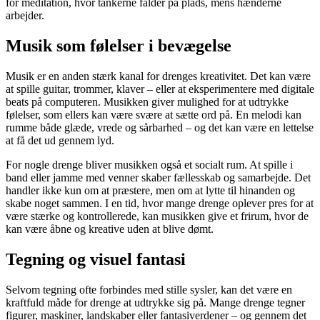
for meditation, hvor tankerne falder på plads, mens hænderne
arbejder.
Musik som følelser i bevægelse
Musik er en anden stærk kanal for drenges kreativitet. Det kan være
at spille guitar, trommer, klaver – eller at eksperimentere med digitale
beats på computeren. Musikken giver mulighed for at udtrykke
følelser, som ellers kan være svære at sætte ord på. En melodi kan
rumme både glæde, vrede og sårbarhed – og det kan være en lettelse
at få det ud gennem lyd.
For nogle drenge bliver musikken også et socialt rum. At spille i
band eller jamme med venner skaber fællesskab og samarbejde. Det
handler ikke kun om at præstere, men om at lytte til hinanden og
skabe noget sammen. I en tid, hvor mange drenge oplever pres for at
være stærke og kontrollerede, kan musikken give et frirum, hvor de
kan være åbne og kreative uden at blive dømt.
Tegning og visuel fantasi
Selvom tegning ofte forbindes med stille sysler, kan det være en
kraftfuld måde for drenge at udtrykke sig på. Mange drenge tegner
figurer, maskiner, landskaber eller fantasiverdener – og gennem det